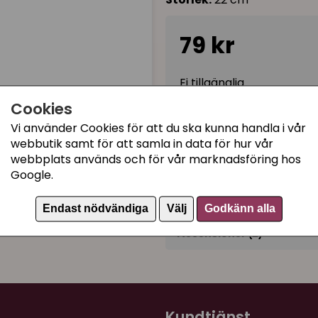
79 kr
Ej tillgänglig
Cookies
Vi använder Cookies för att du ska kunna handla i vår
Kategorier:
webbutik samt för att samla in data för hur vår
webbplats används och för vår marknadsföring hos
Kattmyntaleksaker
Google.
Artikelnummer:
34065
Endast nödvändiga
Välj
Godkänn alla
Recensioner (2)
Karin
för 9 månader sedan
Ingen katt brydde sig om
Kundtjänst