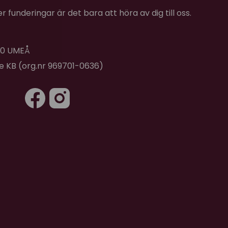
 funderingar är det bara att höra av dig till oss.
★
★
★
★
★
s våra katter och hållbarare än många andra
 40 UMEÅ
je vi beställt.
de KB (org.nr 969701-0636)