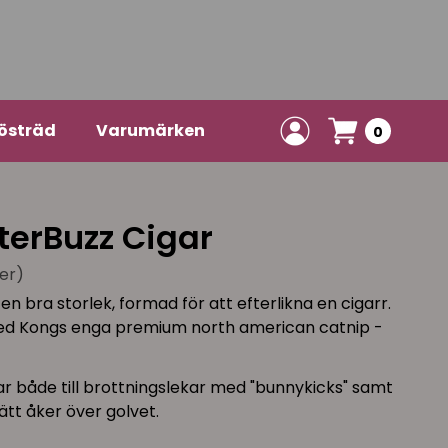
östräd
Varumärken
0
terBuzz Cigar
er)
 en bra storlek, formad för att efterlikna en cigarr.
 med Kongs enga premium north american catnip -
r både till brottningslekar med "bunnykicks" samt
ätt åker över golvet.