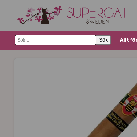
Allt fö
Sök