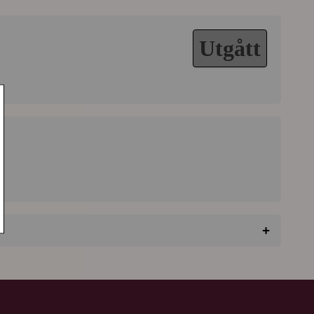
Utgått
6
+
★
★
★
★
★
 den