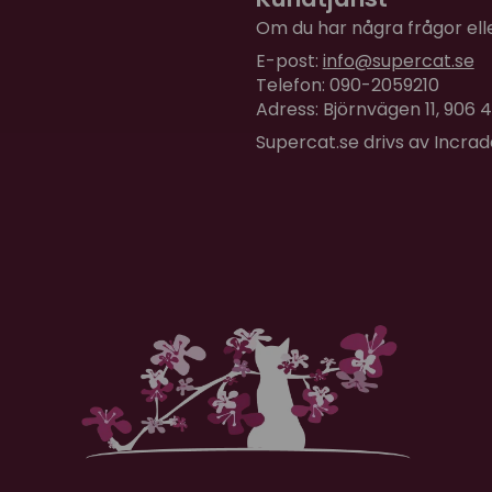
Om du har några frågor eller
Linda
E-post:
info@supercat.se
för 2 år sedan
Telefon: 090-2059210
Det här är en favorit ho
Adress: Björnvägen 11, 906
leksaker. Detta är den tred
Supercat.se drivs av Incra