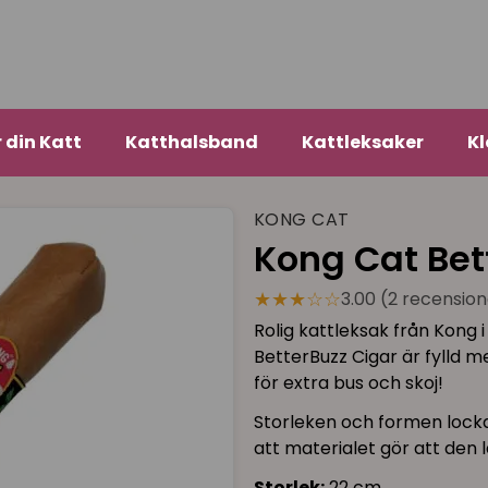
r din Katt
Katthalsband
Kattleksaker
Kl
KONG CAT
Kong Cat Bet
★★★☆☆
3.00 (2 recension
Rolig kattleksak från Kong i
BetterBuzz Cigar är fylld
för extra bus och skoj!
Storleken och formen locka
att materialet gör att den l
Storlek:
22 cm