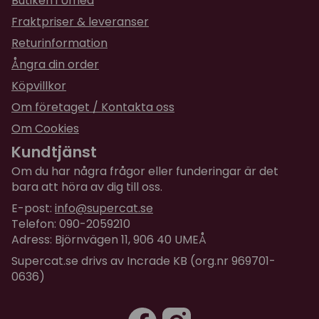
Butiken i Umeå
Fraktpriser & leveranser
Returinformation
Ångra din order
Köpvillkor
Om företaget / Kontakta oss
Om Cookies
Kundtjänst
Om du har några frågor eller funderingar är det
bara att höra av dig till oss.
E-post:
info@supercat.se
Telefon: 090-2059210
Adress: Björnvägen 11, 906 40 UMEÅ
Supercat.se drivs av Incrade KB (org.nr 969701-
0636)