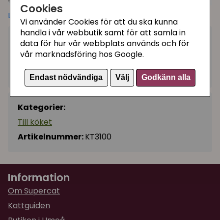
Cookies
Även jättebra att täcka över nybakt bröd med eller
Läs mer
Vi använder Cookies för att du ska kunna
hänga på förklädet när du lagar mat.
handla i vår webbutik samt för att samla in
199 kr
Kökshandduken är tillverkad av Oeko Tex®
data för hur vår webbplats används och för
Utgått
certifierat 100% linne.
vår marknadsföring hos Google.
Oeko-Tex märkningen garanterar att linnet är fritt
Ej tillgänglig
från giftiga och skadliga ämnen. Linne är en
Endast nödvändiga
Välj
Godkänn alla
naturprodukt, en härlig textil.
Matcha med den fina disktrasan och brickan med
Kategorier:
samma motiv!
Till köket
Tvättråd:
Fintvätt 30 grader samt använd Color-
Artikelnummer:
KT3100
tvättmedel för att bevara färgerna på bästa sätt.
Storlek:
50 x 68 cm
Information
Om Supercat
Kattguiden