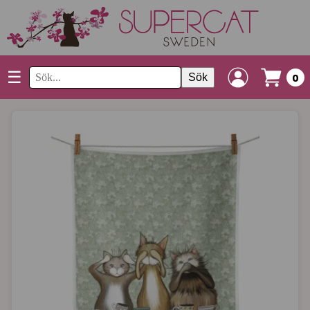
☰
Sök
0