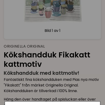
Bild
1 av 1
ORIGINELLA ORIGINAL
Kökshandduk Fikakatt
kattmotiv
Kökshandduk med kattmotiv!
Fantastiskt fina kökshandduken med Pias nya motiv
"Fikakatt" från märket Originella Original.
Kökshandduken är tillverkad i 100% linne.
Häng den över handtaget på spisluckan eller över
en köksskåpsdörr så pryder den sin plats fint i köket.