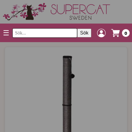
☰
Sök
0