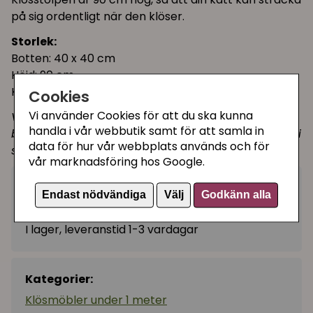
på sig ordentligt när den klöser.
Storlek:
Botten: 40 x 40 cm
Höjd: 90 cm
Klösstolpe: Ø 8,5 cm
Cookies
Vi använder Cookies för att du ska kunna
Vi rekommenderar alltid att man klipper bort
handla i vår webbutik samt för att samla in
bollen i snöret, detta så att din katt inte ska fastna i
data för hur vår webbplats används och för
snöret.
vår marknadsföring hos Google.
349 kr
Köp
−
+
Endast nödvändiga
Välj
Godkänn alla
I lager, leveranstid 1-3 vardagar
Kategorier:
Klösmöbler under 1 meter