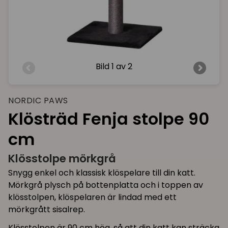
Bild
1 av 2
NORDIC PAWS
Klösträd Fenja stolpe 90
cm
Klösstolpe mörkgrå
Snygg enkel och klassisk klöspelare till din katt.
Mörkgrå plysch på bottenplatta och i toppen av
klösstolpen, klöspelaren är lindad med ett
mörkgrått sisalrep.
Klösstolpen är 90 cm hög, så att din katt kan sträcka