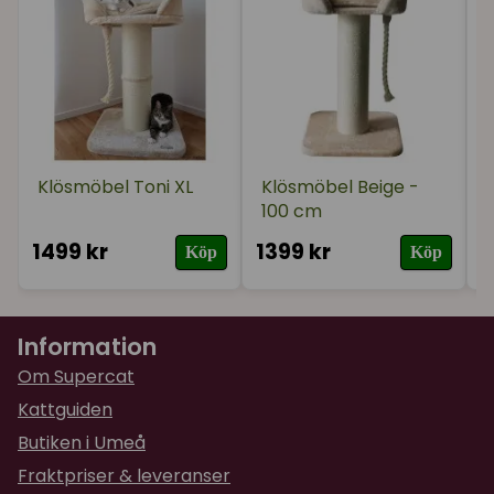
Klösmöbel Toni XL
Klösmöbel Beige -
100 cm
1499 kr
1399 kr
2
Köp
Köp
Information
Om Supercat
Kattguiden
Butiken i Umeå
Fraktpriser & leveranser