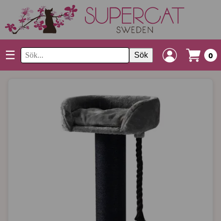
☰
Sök
0