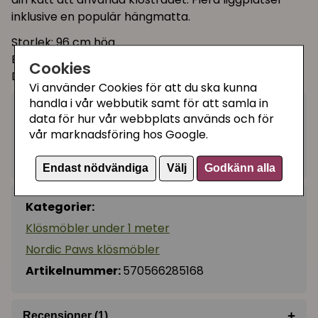
inklusive en populär hängmatta.
Storlek: 96 cm hög
Bottenplatta: 30 cm x 55 cm
Cookies
Diameter Ø: 8 cm
Vi använder Cookies för att du ska kunna
handla i vår webbutik samt för att samla in
999 kr
data för hur vår webbplats används och för
Köp
−
+
vår marknadsföring hos Google.
I lager, leveranstid 1-3 vardagar
Endast nödvändiga
Välj
Godkänn alla
Kategorier:
Klösmöbler under 1 meter
Nordic Paws klösmöbler
Artikelnummer:
570566285168
+
Recensioner (1)