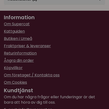
★
★
★
★
★
Eva
Information
för 1 år sedan
stabil och bra kvalité, fin färg, överensstämmer
Om Supercat
med bilderna på Supercat-shopen. Enkel
Kattguiden
beskrivning och lätt att bygga ihop.
Butiken i Umeå
Fraktpriser & leveranser
Returinformation
Ångra din order
Köpvillkor
Om företaget / Kontakta oss
Om Cookies
Kundtjänst
Om du har några frågor eller funderingar är det
bara att höra av dig till oss.