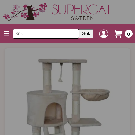
☰
Sök
0