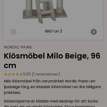
Bild
1 av 2
NORDIC PAWS
Klösmöbel Milo Beige, 96
cm
★★★★★
5.00 (1 recensioner)
Milo klösmöbel från varumärket Nordic Paws i en
ljusbeige färg, en klassisk klösmöbel i en lite billigare
prisklass.
Klösstolparna är klädda med sisalrep för att locka
din katt att använda klösträdet. Flera liggplatser