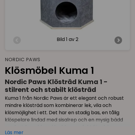
Bild
1 av 2
NORDIC PAWS
Klösmöbel Kuma 1
Nordic Paws Klösträd Kuma 1 -
stilrent och stabilt klösträd
Kuma 1 från Nordic Paws är ett elegant och robust
mindre klösträd som kombinerar lek, vila och
klösmöjlighet i ett. Det har en stadig bas, en tålig
klöspelare lindad med sisalrep och en mysig bädd
med mjuk, vadderad kudde - perfekt för sköna
Läs mer
kattlurar och för att hålla uppsikt över reviret.