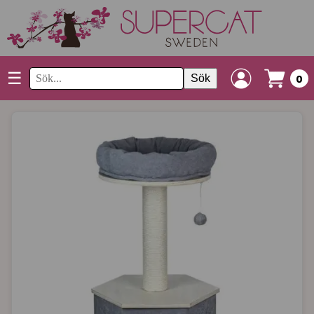
☰
Sök
0