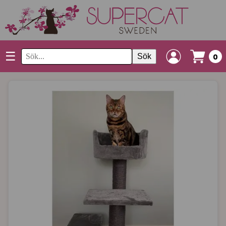
☰
Sök
0