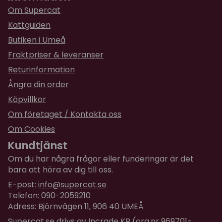
Obs!
Denna klösmöbel skickas ibland från vårt eget
Mycket nöjd. Katten med.
Om Supercat
lager med Schenker, och ibland från vår
Kattguiden
distributörs lager med Postnord.
★
★
★
★
★
Carina
Butiken i Umeå
för 0 år sedan
Fraktpriser & leveranser
Enkel, snygg design.
Returinformation
Perfekt för min 15 åriga kattjej!
Ångra din order
★
★
★
★
★
Anna-carin
Köpvillkor
för 1 år sedan
Om företaget / Kontakta oss
Mina katter älskar detta träd,lätt att sätta ihop.
Om Cookies
5 stjärnor
Kundtjänst
★
★
★
★
★
Maja
Om du har några frågor eller funderingar är det
för 1 år sedan
bara att höra av dig till oss.
Ganska enkel att skruva ihop (något svårare
E-post:
info@supercat.se
med inspektören som ville testa allt innan det
Telefon: 090-2059210
var klart🙄) o var superbra storlek på bädden
Adress: Björnvägen 11, 906 40 UMEÅ
högst upp😊 Katten älskar den o tycker det är
Supercat.se drivs av Incrade KB (org.nr 969701-