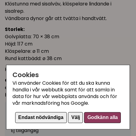
Klöstunna med sisalväv, klöspelare lindande i
sisalrep.
Vändbara dynor går att tvätta i handtvätt.
Storlek:
Golvplatta: 70 × 38 cm
Höjd: 117 cm
Klöspelare: ø 11 cm
Rund kattbädd: ø 38 cm
Klösmöbelns vikt (inklusive kartong): 17,2 kg
Cookies
OBS!
Falco kan
ej
skickas med DHL Ombud pga DHL
Vi använder Cookies för att du ska kunna
ej hanterar paketets volymvikt. Falco kan endast
handla i vår webbutik samt för att samla in
bokas ut med Schenkers fraktsätt.
data för hur vår webbplats används och för
vår marknadsföring hos Google.
2199 kr
Utgått
Endast nödvändiga
Välj
Godkänn alla
Ej tillgänglig