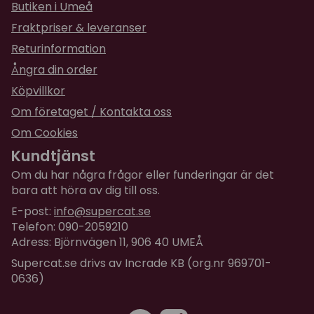
Butiken i Umeå
för 2 år sedan
Fraktpriser & leveranser
Fin och stabil klösmöbel
Returinformation
Ångra din order
Köpvillkor
Om företaget / Kontakta oss
Om Cookies
Kundtjänst
Om du har några frågor eller funderingar är det
bara att höra av dig till oss.
E-post:
info@supercat.se
Telefon: 090-2059210
Adress: Björnvägen 11, 906 40 UMEÅ
Supercat.se drivs av Incrade KB (org.nr 969701-
0636)