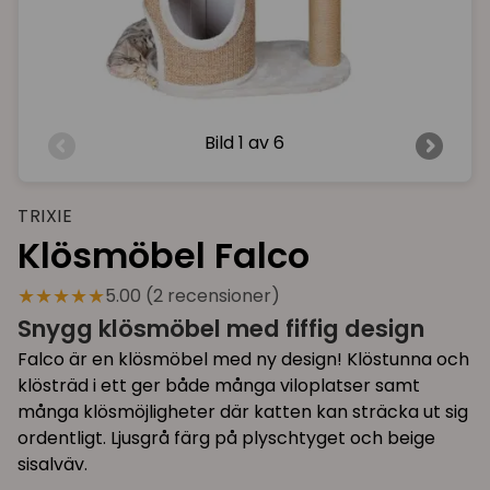
Bild
1 av 6
TRIXIE
Klösmöbel Falco
★★★★★
5.00 (2 recensioner)
Snygg klösmöbel med fiffig design
Falco är en klösmöbel med ny design! Klöstunna och
klösträd i ett ger både många viloplatser samt
många klösmöjligheter där katten kan sträcka ut sig
ordentligt. Ljusgrå färg på plyschtyget och beige
sisalväv.