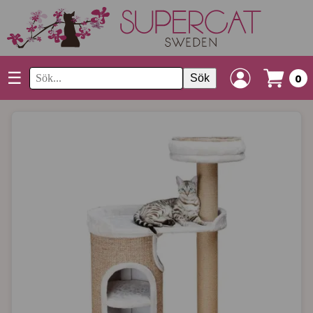
☰
Sök
0