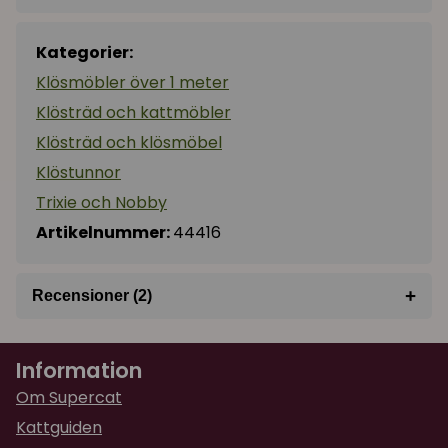
Kategorier:
Klösmöbler över 1 meter
Klösträd och kattmöbler
Klösträd och klösmöbel
Klöstunnor
Trixie och Nobby
Artikelnummer:
44416
+
Recensioner (2)
★
★
★
★
★
Ida
Information
för 1 år sedan
Mycket fin och stabil klösmöbel!
Om Supercat
Kattguiden
★
★
★
★
★
Yvonne