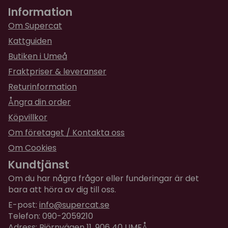
52 cm hög & 28 cm bred (eller ca 14 cm bred på
Information
för 8 månader sedan
var sida om vägghörnet)
Perfekt utformning och storlek 👍
Om Supercat
80 hög x 28 cm bred
Kattguiden
100 hög x 56 cm bred
★
★
★
★
★
Reijo
Butiken i Umeå
för 2 år sedan
Fraktpriser & leveranser
katten blev glad o nöjd
Returinformation
Ångra din order
Köpvillkor
Om företaget / Kontakta oss
Om Cookies
Kundtjänst
Om du har några frågor eller funderingar är det
bara att höra av dig till oss.
E-post:
info@supercat.se
Telefon: 090-2059210
Adress: Björnvägen 11, 906 40 UMEÅ