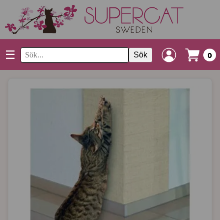
☰
Sök
0