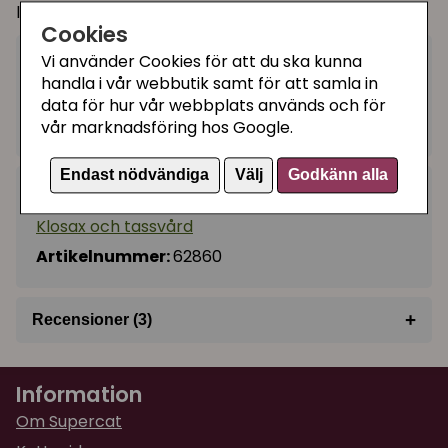
lite större händer.
Cookies
Vi använder Cookies för att du ska kunna
65 kr
Köp
−
+
handla i vår webbutik samt för att samla in
data för hur vår webbplats används och för
I lager, leveranstid 1-3 vardagar
vår marknadsföring hos Google.
Endast nödvändiga
Välj
Godkänn alla
Kategorier:
Klosax och tassvård
Artikelnummer:
62860
+
Recensioner (3)
★
★
★
★
★
Katrin
Information
för 2 år sedan
Om Supercat
★
★
★
★
★
Christina