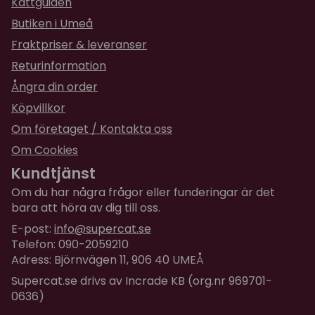
Kattguiden
för 2 år sedan
Butiken i Umeå
Inte prövat ännu
Fraktpriser & leveranser
Returinformation
★
★
★
★
★
Lukman
Ångra din order
för 2 år sedan
Perfekt
Köpvillkor
Om företaget / Kontakta oss
Om Cookies
Kundtjänst
Om du har några frågor eller funderingar är det
bara att höra av dig till oss.
E-post:
info@supercat.se
Telefon: 090-2059210
Adress: Björnvägen 11, 906 40 UMEÅ
Supercat.se drivs av Incrade KB (org.nr 969701-
0636)