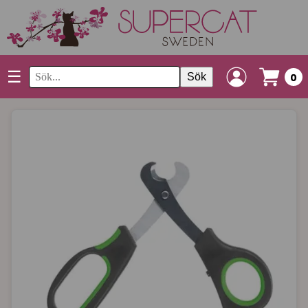
☰
Sök
0