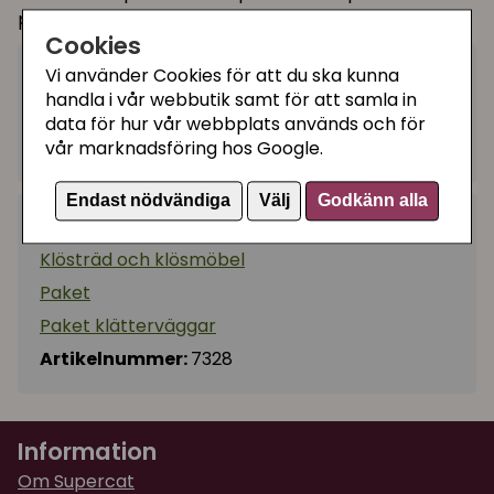
produktsidor.
Cookies
Vi använder Cookies för att du ska kunna
2019 kr
Utgått
handla i vår webbutik samt för att samla in
data för hur vår webbplats används och för
Ej tillgänglig
vår marknadsföring hos Google.
Endast nödvändiga
Välj
Godkänn alla
Kategorier:
Klösträd och klösmöbel
Paket
Paket klätterväggar
Artikelnummer:
7328
Information
Om Supercat