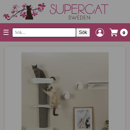
☰
Sök
0