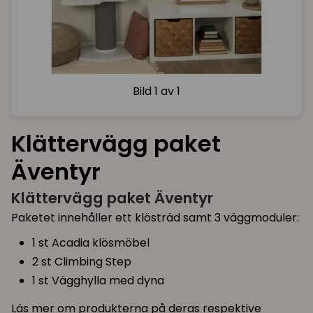
Bild
1 av 1
Klättervägg paket
Äventyr
Klättervägg paket Äventyr
Paketet innehåller ett klösträd samt 3 väggmoduler:
1 st Acadia klösmöbel
2 st Climbing Step
1 st Vägghylla med dyna
Läs mer om produkterna på deras respektive