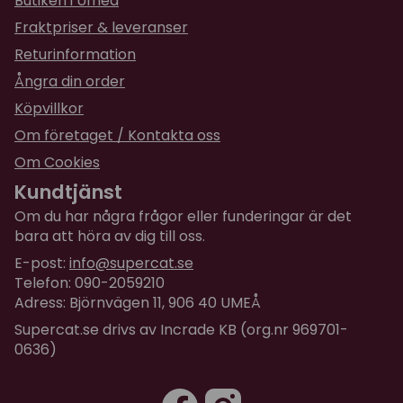
Butiken i Umeå
Fraktpriser & leveranser
Returinformation
Ångra din order
Köpvillkor
Om företaget / Kontakta oss
Om Cookies
Kundtjänst
Om du har några frågor eller funderingar är det
bara att höra av dig till oss.
E-post:
info@supercat.se
Telefon: 090-2059210
Adress: Björnvägen 11, 906 40 UMEÅ
Supercat.se drivs av Incrade KB (org.nr 969701-
0636)