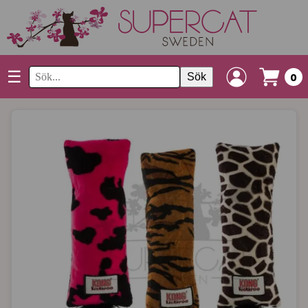
☰
Sök
0