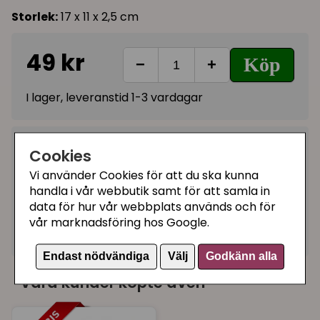
Storlek:
17 x 11 x 2,5 cm
49 kr
Köp
−
+
I lager, leveranstid 1-3 vardagar
Kategorier:
Cookies
Kattmatskålar med låg kant
Vi använder Cookies för att du ska kunna
Matskålar
handla i vår webbutik samt för att samla in
data för hur vår webbplats används och för
Matskålar i keramik
vår marknadsföring hos Google.
Artikelnummer:
73638
Endast nödvändiga
Välj
Godkänn alla
Våra kunder köpte även