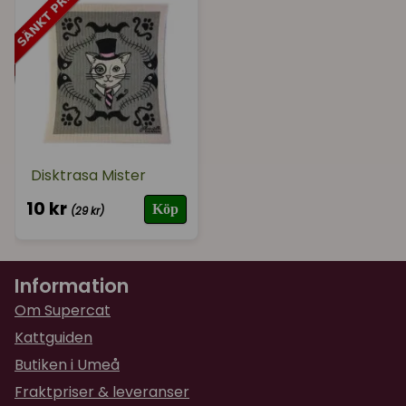
Disktrasa Mister
10 kr
Köp
(29 kr)
Information
Om Supercat
Kattguiden
Butiken i Umeå
Fraktpriser & leveranser