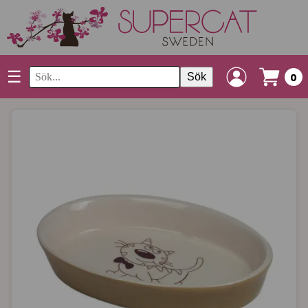
☰
Sök
0