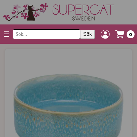
☰
Sök
0