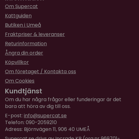
Om Supercat
Kattguiden
Butiken i Umeå
Fraktpriser & leveranser
Returinformation
Ångra din order
Köpvillkor
Om företaget / Kontakta oss
Om Cookies
Kundtjänst
Om du har några frågor eller funderingar är det
bara att höra av dig till oss.
E-post:
info@supercat.se
Telefon: 090-2059210
Adress: Björnvägen 11, 906 40 UMEÅ
Supercat.se drivs av Incrade KB (org.nr 969701-