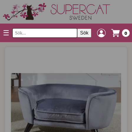
☰
Sök
0