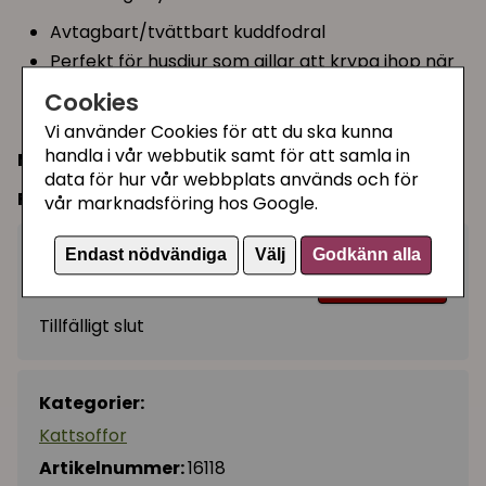
Avtagbart/tvättbart kuddfodral
Perfekt för husdjur som gillar att krypa ihop när
de sover
Cookies
Förvaringsficka för leksaker på baksidan
Vi använder Cookies för att du ska kunna
handla i vår webbutik samt för att samla in
Mått:
67 x 41 x 30 cm
data för hur vår webbplats används och för
Färg:
Grå plysch
vår marknadsföring hos Google.
1395 kr
Endast nödvändiga
Välj
Godkänn alla
Bevaka
Tillfälligt slut
Kategorier:
Kattsoffor
Artikelnummer:
16118