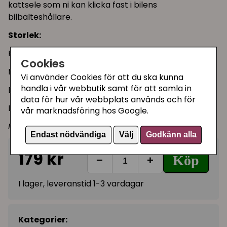
kattsele som ni kan klicka fast i bilens
bilbälteshållare.
Storlek:
Halsmått: 20-30 cm
Cookies
Magmått: 38-42 cm
Vi använder Cookies för att du ska kunna
handla i vår webbutik samt för att samla in
Bredd nylon: 15 mm
data för hur vår webbplats används och för
Längd koppel: 30 cm
vår marknadsföring hos Google.
Not suitable for: Chevrolet, Saab, Volvo
Endast nödvändiga
Välj
Godkänn alla
179 kr
Köp
−
+
I lager, leveranstid 1-3 vardagar
Kategorier: