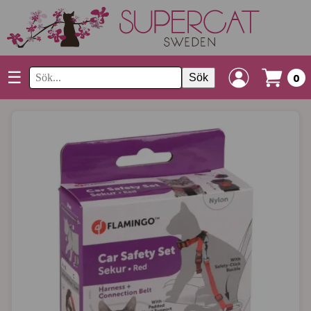
☰
Sök
0