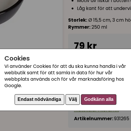
Motiv av fiskar i botten
Låg kant för att underv
Storlek:
Ø 15,5 cm, 3 cm hö
Rymmer:
250 ml
79 kr
Cookies
I lager, leveranstid 1-3 
Vi använder Cookies för att du ska kunna handla i vår
webbutik samt för att samla in data för hur vår
webbplats används och för vår marknadsföring hos
Kategorier:
Google.
Kattmatskålar med låg 
Endast nödvändiga
Välj
Godkänn alla
Matskålar
Matskålar i keramik
Artikelnummer:
931265