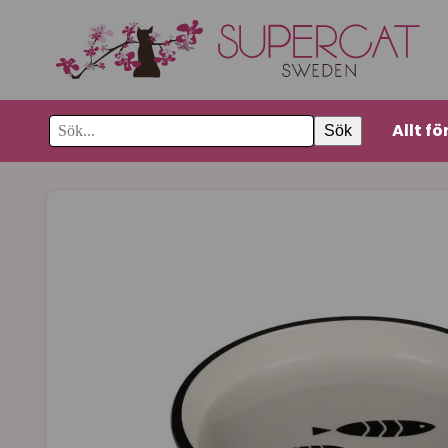
Allt fö
Sök