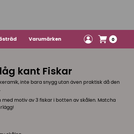
östräd
Varumärken
0
S
låg kant Fiskar
 keramik, inte bara snygg utan även praktisk då den
.
ch med motiv av 3 fiskar i botten av skålen. Matcha
rlägg!