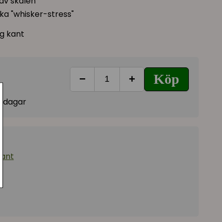
 av skålen
ika "whisker-stress"
g kant
Köp
−
+
vardagar
kant