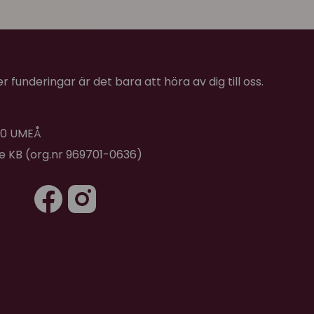
 funderingar är det bara att höra av dig till oss.
 40 UMEÅ
de KB (org.nr 969701-0636)