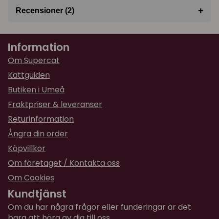
+
Recensioner (2)
★
★
★
★
★
Annika
Information
för 7 månader sedan
Superfin :)
Om Supercat
Kattguiden
★
★
★
★
★
Nienna
Butiken i Umeå
för 2 år sedan
Fraktpriser & leveranser
Leveranstid som utlovat. Välpackade varor
Returinformation
(skålar i keramik/porslin).
Ångra din order
Köpvillkor
Om företaget / Kontakta oss
Om Cookies
Kundtjänst
Om du har några frågor eller funderingar är det
bara att höra av dig till oss.