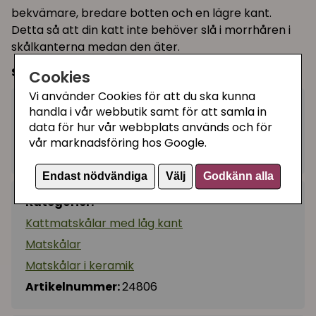
bekvämare, bredare botten och en lägre kant.
Detta så att din katt inte behöver slå i morrhåren i
skålkanterna medan den äter.
Storlek:
0,35 l / ø 18 cm
Cookies
Vi använder Cookies för att du ska kunna
99 kr
handla i vår webbutik samt för att samla in
Köp
−
+
data för hur vår webbplats används och för
vår marknadsföring hos Google.
I lager, leveranstid 1-3 vardagar
Endast nödvändiga
Välj
Godkänn alla
Kategorier:
Kattmatskålar med låg kant
Matskålar
Matskålar i keramik
Artikelnummer:
24806