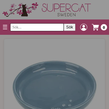
☰
Sök
0