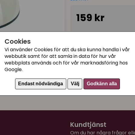
Två skålar tillsammans på e
Denna är även fin att match
159 kr
Finns i två olika storlekar
160 ml
Tillfälligt slut
350 ml
Cookies
Den större skålen, 350 ml, 
Vi använder Cookies för att du ska kunna handla i vår
webbutik samt för att samla in data för hur vår
utan att de känsliga morrhå
Kategorier:
webbplats används och för vår marknadsföring hos
att katter drar ut maten på
Matskålar
Google.
Rostfria matskålar
Endast nödvändiga
Välj
Godkänn alla
Artikelnummer:
91362
Kundtjänst
Om du har några frågor eller