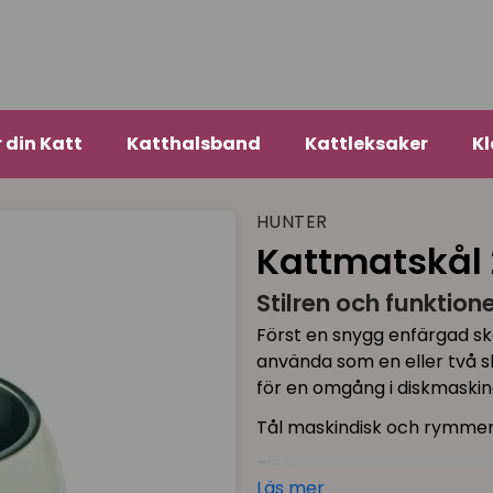
r din Katt
Katthalsband
Kattleksaker
Kl
HUNTER
Kattmatskål 2 
Stilren och funktione
Först en snygg enfärgad skål 
använda som en eller två skå
för en omgång i diskmaski
Tål maskindisk och rymmer 
Tips:
Läs mer