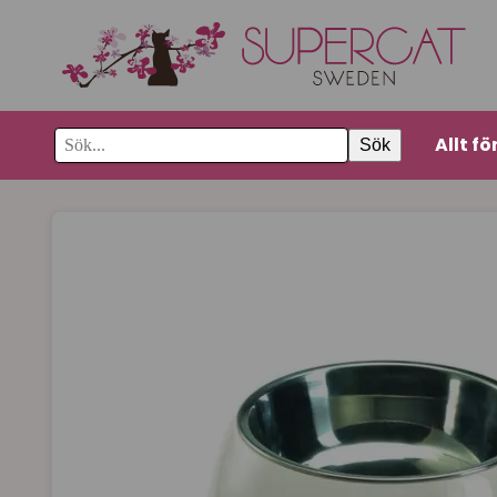
Allt fö
Sök