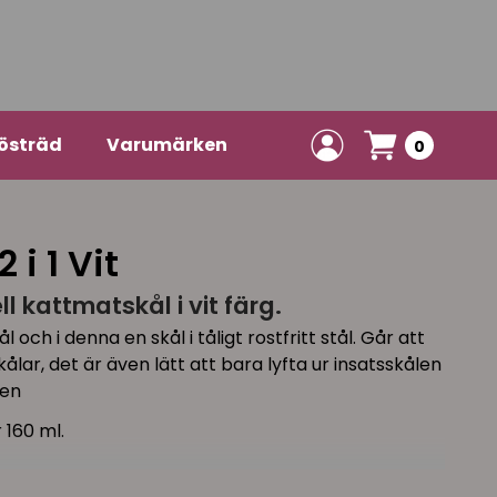
östräd
Varumärken
0
i 1 Vit
ll kattmatskål i vit färg.
och i denna en skål i tåligt rostfritt stål. Går att
lar, det är även lätt att bara lyfta ur insatsskålen
nen
160 ml.