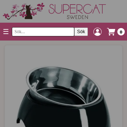
☰
Sök
0