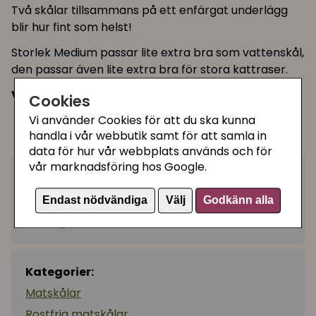
Två skålar tillsammans på ett enfärgat underlägg
blir hur fint som helst!
Storlek Medium passar lite extra bra som vattenskål,
den passar även lite extra bra för stora kattraser.
Välj mellan dessa storlekar:
Cookies
Small - 160 ml
Vi använder Cookies för att du ska kunna
handla i vår webbutik samt för att samla in
Medium - 350 ml
data för hur vår webbplats används och för
vår marknadsföring hos Google.
159 kr
Bevaka
Endast nödvändiga
Välj
Godkänn alla
Tillfälligt slut
Kategorier:
Matskålar
Rostfria matskålar