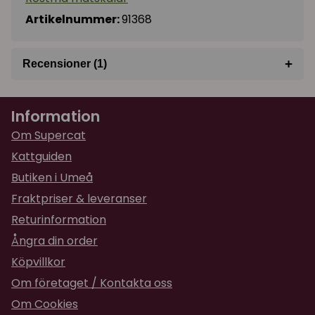
Artikelnummer:
91368
+
Recensioner (1)
★
★
★
★
★
Evy
Information
för 1 år sedan
Bra skålar.
Om Supercat
Kattguiden
Butiken i Umeå
Fraktpriser & leveranser
Returinformation
Ångra din order
Köpvillkor
Om företaget / Kontakta oss
Om Cookies