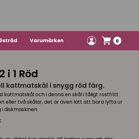
östräd
Varumärken
0
 i 1 Röd
ell kattmatskål i snygg röd färg.
kattmatskål och i denna en skål i tåligt rostfritt
 eller två skålar, det är även lätt att bara lyfta ur
 i diskmaskinen
: