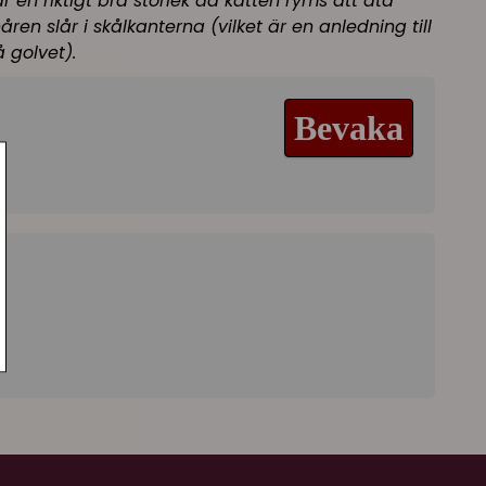
är en riktigt bra storlek då katten ryms att äta
ren slår i skålkanterna (vilket är en anledning till
 golvet).
Bevaka