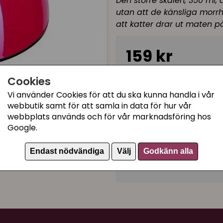
Den större skålen, 350 ml, 
utan att de känsliga morrhå
att katter drar ut maten på
159 kr
Cookies
Tillfälligt slut
Vi använder Cookies för att du ska kunna handla i vår
webbutik samt för att samla in data för hur vår
webbplats används och för vår marknadsföring hos
Kategorier:
Google.
Matskålar
Rostfria matskålar
Endast nödvändiga
Välj
Godkänn alla
Artikelnummer:
92084