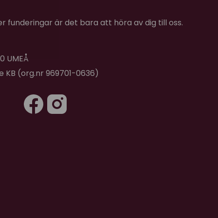
 funderingar är det bara att höra av dig till oss.
 40 UMEÅ
de KB (org.nr 969701-0636)