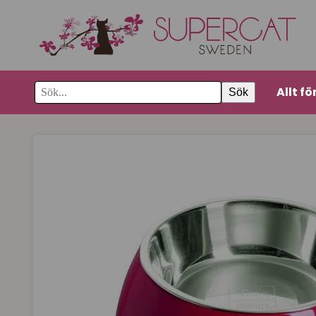
Allt fö
Sök