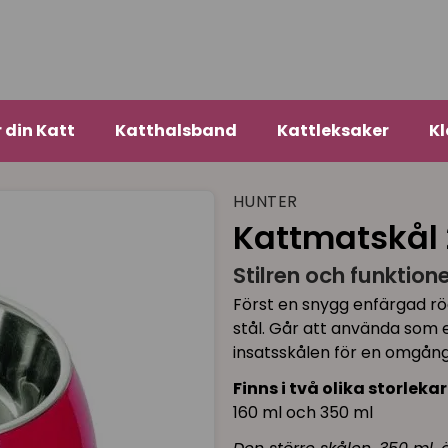
r din Katt
Katthalsband
Kattleksaker
Kl
HUNTER
Kattmatskål 2
Stilren och funktion
Först en snygg enfärgad röd 
stål. Går att använda som en
insatsskålen för en omgång
Finns i två olika storlekar
160 ml och 350 ml