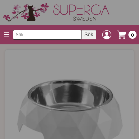
☰
Sök
0