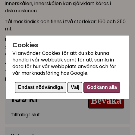
innerskålen, innerskålen kan självklart köras i
diskmaskinen.
Tål maskindisk och finns i två storlekar: 160 och 350
ml.
Den större modellen är perfekt som matskål till
Cookies
större raskatter och passar även jättebra som
Vi använder Cookies för att du ska kunna
vattenskål.
handla i vår webbutik samt för att samla in
Tips!
data för hur vår webbplats används och för
Två skålar tillsammans på ett enfärgat underlägg
vår marknadsföring hos Google.
blir hur fint som helst!
Endast nödvändiga
Välj
Godkänn alla
159 kr
Bevaka
Tillfälligt slut