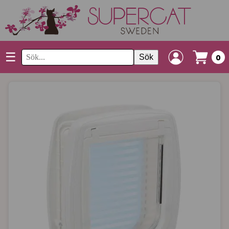
☰
Sök
0