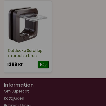
Produkten innehåller både "fram- och baksida".
När du monterar en Sureflap i fönsterglas gör den
här tilläggsutrustningen att du kan montera
kattluckan i cirkulära hål med en diameter på 212
mm (min.) till 260 mm (max).Den totala diametern
på monteringsadapter i standardstorleken är 285
mm.
Kattlucka Sureflap
microchip brun
1399 kr
Köp
Information
Om Supercat
Kattguiden
Butiken i Umeå