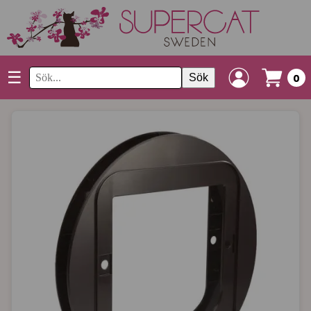
☰
Sök
0