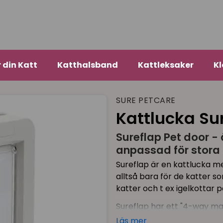
r din Katt
Katthalsband
Kattleksaker
Kl
SURE PETCARE
Kattlucka Sur
Sureflap Pet door - 
anpassad för stora
Sureflap är en kattlucka m
alltså bara för de katter s
katter och t ex igelkottar 
Sureflap har ett "4-way man
fyra olika lägen. Helt låst 
Läs mer