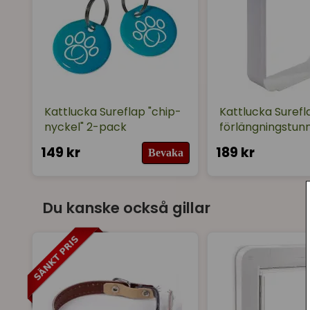
Kattlucka Sureflap "chip-
Kattlucka Surefl
nyckel" 2-pack
förlängningstun
149 kr
189 kr
Bevaka
Du kanske också gillar