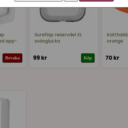
ap
Sureflap reservdel XL
Katthalsb
ed app-
svänglucka
orange
99 kr
70 kr
Bevaka
Köp