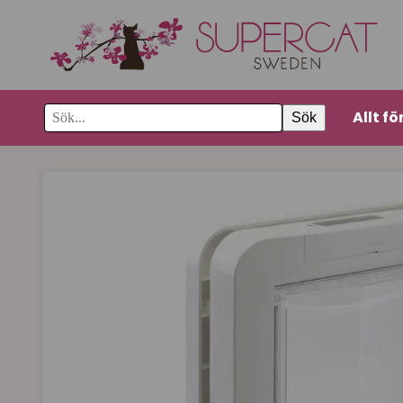
Allt fö
Sök