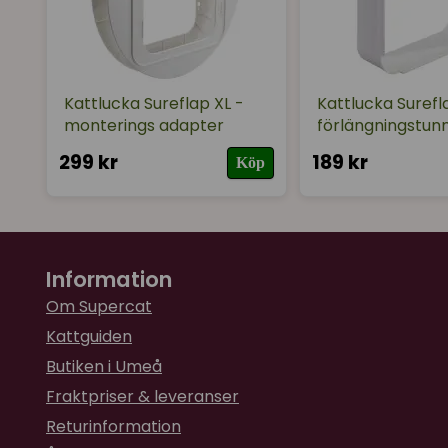
Kattlucka Sureflap XL -
Kattlucka Surefl
monterings adapter
förlängningstun
299 kr
189 kr
Köp
Information
Om Supercat
Kattguiden
Butiken i Umeå
Fraktpriser & leveranser
Returinformation