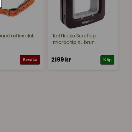
and reflex slät
Kattlucka Sureflap
microchip XL brun
2199 kr
Bevaka
Köp