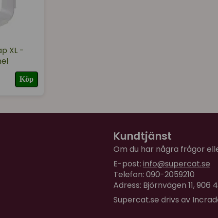
ap XL -
nel
Köp
Kundtjänst
Om du har några frågor eller
E-post:
info@supercat.se
Telefon: 090-2059210
Adress: Björnvägen 11, 906
Supercat.se drivs av Incra