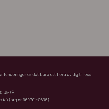
 funderingar är det bara att höra av dig till oss.
 40 UMEÅ
de KB (org.nr 969701-0636)