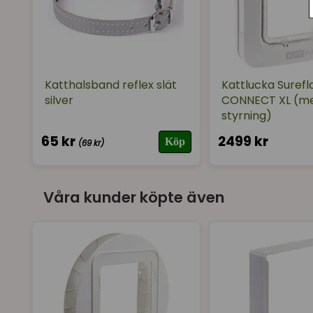
Katthalsband reflex slät
Kattlucka Surefl
silver
CONNECT XL (m
styrning)
65 kr
2499 kr
Köp
(69 kr)
Våra kunder köpte även