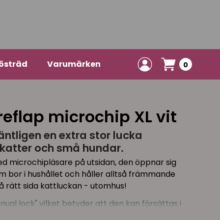
östräd
Varumärken
0
eflap microchip XL vit
äntligen en extra stor lucka
 katter och små hundar.
ed microchipläsare på utsidan, den öppnar sig
om bor i hushållet och håller alltså främmande
på rätt sida kattluckan - utomhus!
ual lock" vilket betyder att den kan försättas i
eller helt öppen, samt att katten endast kan gå ut