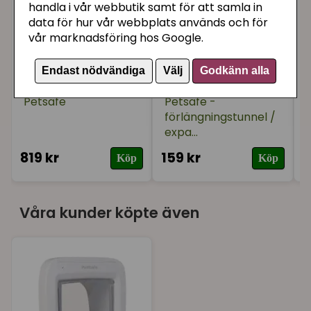
varumärken på chipstyrda kattluckor. Var noga
handla i vår webbutik samt för att samla in
med att välja korrekt chipnyckel till just din
data för hur vår webbplats används och för
vår marknadsföring hos Google.
kattlucka.
Endast nödvändiga
Välj
Godkänn alla
Kattlucka microchip
Kattlucka microchip
Petsafe
Petsafe -
förlängningstunnel /
expa...
819 kr
159 kr
1
Köp
Köp
Våra kunder köpte även