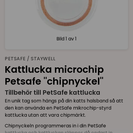
Bild
1 av 1
PETSAFE / STAYWELL
Kattlucka microchip
Petsafe "chipnyckel"
Tillbehör till PetSafe kattlucka
En unik tag som hängs på din katts halsband så att
den kan använda en PetSafe mikrochip-styrd
kattlucka utan att vara chipmärkt.
Chipnyckeln programmeras in i din PetSafe
kattlucka och kattluckan släpper då endast in