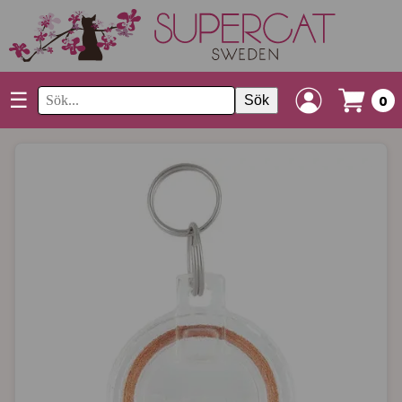
☰
Sök
0