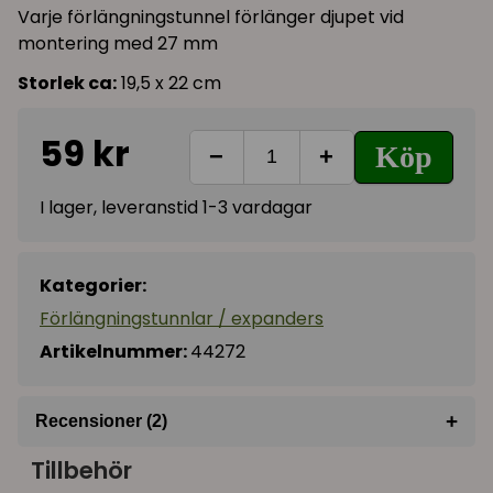
Varje förlängningstunnel förlänger djupet vid
montering med 27 mm
Storlek ca:
19,5 x 22 cm
59 kr
Köp
−
+
I lager, leveranstid 1-3 vardagar
Kategorier:
Förlängningstunnlar / expanders
Artikelnummer:
44272
+
Recensioner (2)
Tillbehör
★
★
★
★
★
Daniel