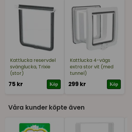
Kattlucka reservdel
Kattlucka 4-vägs
svänglucka, Trixie
extra stor vit (med
(stor)
tunnel)
75 kr
299 kr
Köp
Köp
Våra kunder köpte även