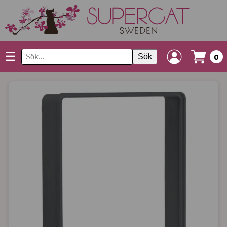
☰
Sök
0