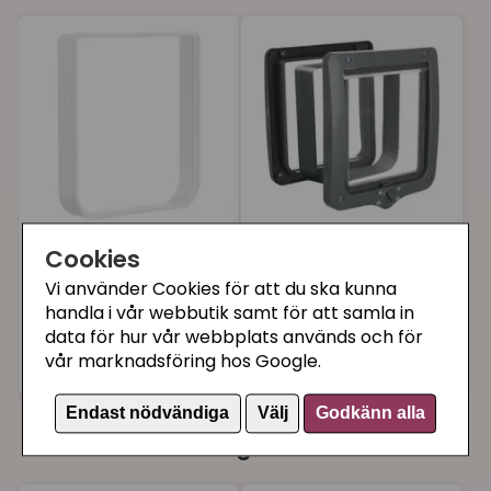
för 11 månader sedan
★
★
★
★
★
Jan
för 1 år sedan
Kattlucka 4-vägs
Kattlucka 4-vägs
Cookies
extra stor -
extra stor grå (med
Vi använder Cookies för att du ska kunna
förlängningsstunnel
tunnel)
handla i vår webbutik samt för att samla in
vit
data för hur vår webbplats används och för
59 kr
299 kr
vår marknadsföring hos Google.
Köp
Köp
Endast nödvändiga
Välj
Godkänn alla
Du kanske också gillar