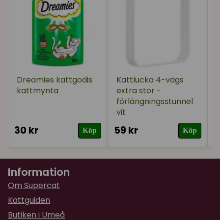
Dreamies kattgodis
Kattlucka 4-vägs
kattmynta
extra stor -
förlängningsstunnel
vit
30 kr
59 kr
2
Köp
Köp
Information
Om Supercat
Kattguiden
Butiken i Umeå