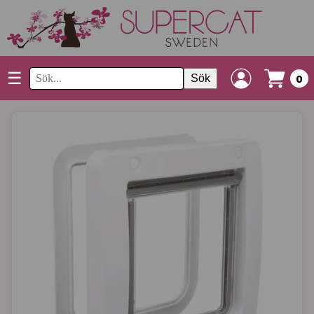
☰
Sök
0