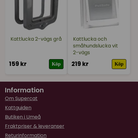
Kattlucka 2-vägs grå
Kattlucka och
småhundslucka vit
2-vägs
159 kr
219 kr
Köp
Köp
Information
Om Supercat
Kattguiden
Butiken i Umeå
Fraktpriser & leveranser
Returinformation