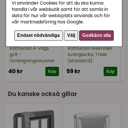
Vi använder Cookies för att du ska kunna
handla i vår webbutik samt för att samla in
★
★
★
★
★
Jessica
data för hur vår webbplats används och för
för 1 år sedan
vår marknadsföring hos Google.
Som förväntat. Har däremot inte installerat den
ännu.
Endast nödvändiga
Välj
Godkänn alla
Kattlucka 4-vägs
Kattlucka reservdel
grå -
svänglucka, Trixie
förlängningsstunnel
(standard)
40 kr
59 kr
4
Köp
Köp
Du kanske också gillar