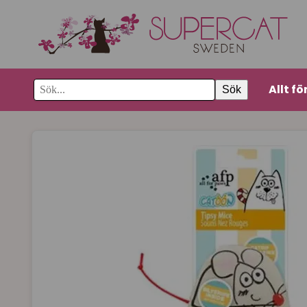
Allt fö
Sök