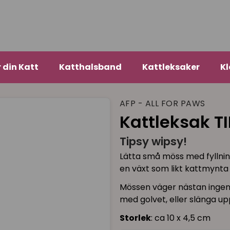
r din Katt
Katthalsband
Kattleksaker
Kl
AFP - ALL FOR PAWS
Kattleksak T
Tipsy wipsy!
Lätta små möss med fyllning
en växt som likt kattmynta g
Mössen väger nästan ingenti
med golvet, eller slänga upp
Storlek
: ca 10 x 4,5 cm