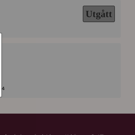
Utgått
74