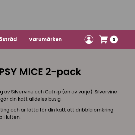
östräd
Varumärken
0
IPSY MICE 2-pack
 av Silvervine och Catnip (en av varje). Silvervine
ör din katt alldeles busig.
ng och är lätta för din katt att dribbla omkring
 i luften.