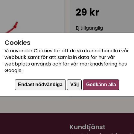
29 kr
Ej tillgänglig
Cookies
Vi använder Cookies för att du ska kunna handla i vår
Kategorier:
webbutik samt för att samla in data för hur vår
Kattleksaker
webbplats används och för vår marknadsföring hos
Matatabi kattleksaker
Google.
Möss kattleksak
Endast nödvändiga
Välj
Godkänn alla
Artikelnummer:
787.78
Kundtjänst