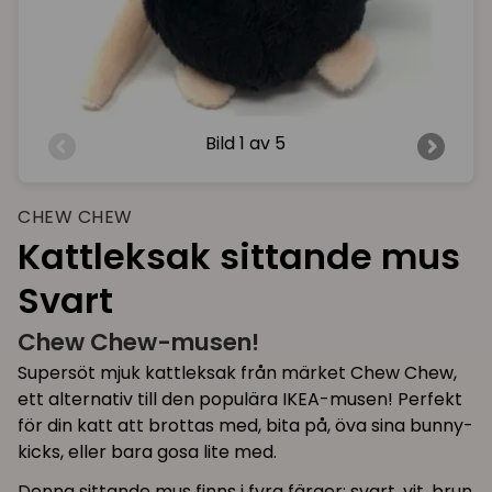
Bild
1 av 5
CHEW CHEW
Kattleksak sittande mus
Svart
Chew Chew-musen!
Supersöt mjuk kattleksak från märket Chew Chew,
ett alternativ till den populära IKEA-musen! Perfekt
för din katt att brottas med, bita på, öva sina bunny-
kicks, eller bara gosa lite med.
Denna sittande mus finns i fyra färger; svart, vit, brun