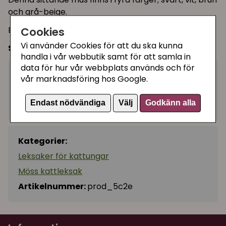
och grå-beige.
Cookies
En söt mjukis till katter som gillar brottningslekar!
Vi använder Cookies för att du ska kunna
Storlek:
ca 12 cm hög sittandes på rumpan
handla i vår webbutik samt för att samla in
data för hur vår webbplats används och för
80 kr
vår marknadsföring hos Google.
Köp
−
+
Endast nödvändiga
Välj
Godkänn alla
I lager, leveranstid 1-3 vardagar
Kategorier:
Leksaker för kattungar
Möss kattleksak
Artikelnummer:
prod_5c2e