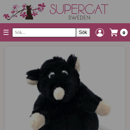
☰
Sök
0