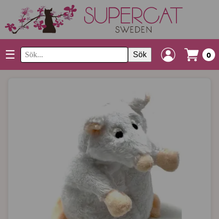
☰
Sök
0