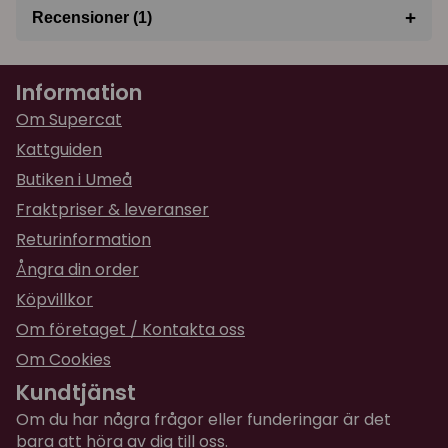
+
Recensioner (1)
★
★
★
★
★
Regina
Information
för 1 år sedan
Fin, mjuk leksak som är mycket omtyckt.
Om Supercat
Kattguiden
Butiken i Umeå
Fraktpriser & leveranser
Returinformation
Ångra din order
Köpvillkor
Om företaget / Kontakta oss
Om Cookies
Kundtjänst
Om du har några frågor eller funderingar är det
bara att höra av dig till oss.