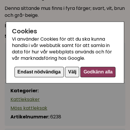
Denna sittande mus finns i fyra färger; svart, vit, brun
och grå-beige.
En söt mjukis till katter som gillar brottningslekar!
Cookies
Storlek:
ca 12 cm hög sittandes på rumpan
Vi använder Cookies för att du ska kunna
handla i vår webbutik samt för att samla in
80 kr
data för hur vår webbplats används och för
Utgått
vår marknadsföring hos Google.
Ej tillgänglig
Endast nödvändiga
Välj
Godkänn alla
Kategorier:
Kattleksaker
Möss kattleksak
Artikelnummer:
6238