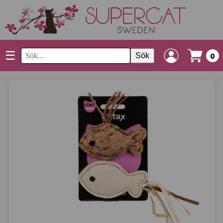
☰
Sök
0