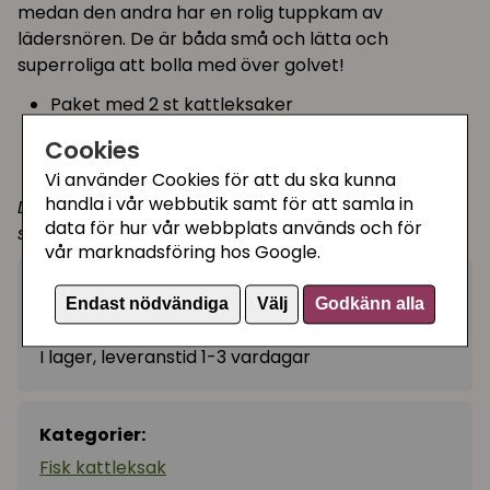
medan den andra har en rolig tuppkam av
lädersnören. De är båda små och lätta och
superroliga att bolla med över golvet!
Paket med 2 st kattleksaker
Mild doft av kattmynta
Cookies
Mjuka och lätta
Vi använder Cookies för att du ska kunna
handla i vår webbutik samt för att samla in
Det finns 5 olika 2-pack att välja mellan i den här
data för hur vår webbplats används och för
serien.
vår marknadsföring hos Google.
35 kr
Köp
−
+
Endast nödvändiga
Välj
Godkänn alla
I lager, leveranstid 1-3 vardagar
Kategorier:
Fisk kattleksak