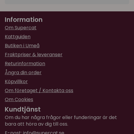
★
★
★
★
★
Ann
Information
för 1 år sedan
Om Supercat
Kattguiden
Butiken i Umeå
Fraktpriser & leveranser
Returinformation
Ångra din order
Köpvillkor
Om företaget / Kontakta oss
Om Cookies
Kundtjänst
Om du har några frågor eller funderingar är det
bara att höra av dig till oss.
E-post:
info@supercat.se