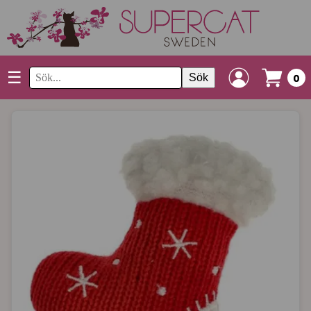
☰
Sök
0