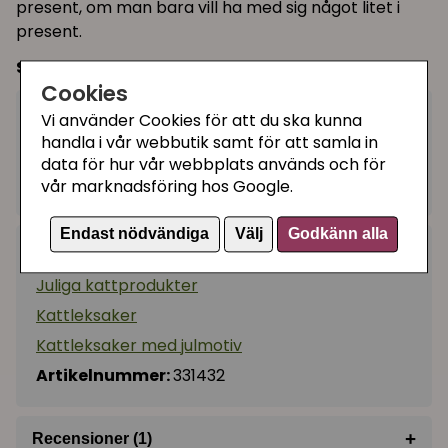
present, om man bara vill ha med sig något litet i
present.
Storlek:
9 x 8 x 2 cm
Cookies
20 kr
Vi använder Cookies för att du ska kunna
Utgått
handla i vår webbutik samt för att samla in
data för hur vår webbplats används och för
Ej tillgänglig
vår marknadsföring hos Google.
Endast nödvändiga
Välj
Godkänn alla
Kategorier:
Juliga kattprodukter
Kattleksaker
Kattleksaker med julmotiv
Artikelnummer:
331432
+
Recensioner (1)