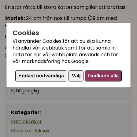
En stor råtta till stora katter som gillar att brottas!
Storlek:
24 cm från nos till rumpa (39 cm med
svansen inräknad)
Cookies
Finns i 4 olika färger: Svart, vit, brun och grå-beige.
Vi använder Cookies för att du ska kunna
(Skrammelmössen på bild fyra är en
handla i vår webbutik samt för att samla in
data för hur vår webbplats används och för
storleksreferens, och medföljer ej.)
vår marknadsföring hos Google.
139 kr
Utgått
Endast nödvändiga
Välj
Godkänn alla
Ej tillgänglig
Kategorier:
Kattleksaker
Möss kattleksak