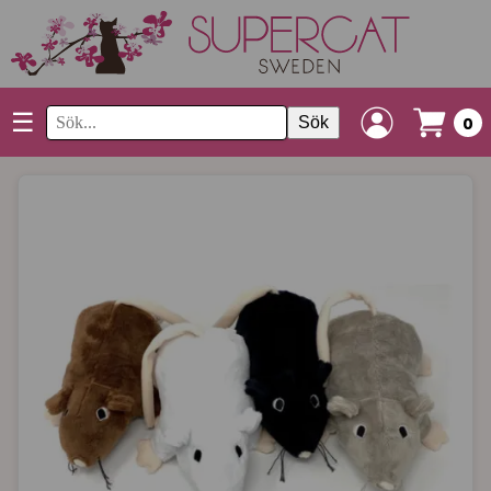
☰
Sök
0