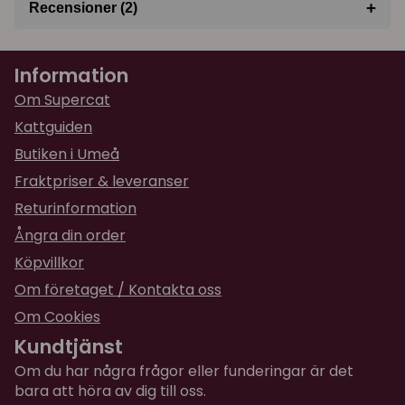
+
Recensioner (2)
★
★
★
★
★
Johanna
Information
för 2 år sedan
Gick sönder efter 5 minuter och fick skruva isär
Om Supercat
den i ett försök att laga (lyckades). Batterierna
Kattguiden
som medföljer räckte till max 20 min av lek.
Butiken i Umeå
★
★
★
★
★
Fraktpriser & leveranser
Lukman
för 2 år sedan
Returinformation
Jag själv tycker inte så mycket, men båda
Ångra din order
tjejerna här hemma älskade det
Köpvillkor
Om företaget / Kontakta oss
Om Cookies
Kundtjänst
Om du har några frågor eller funderingar är det
bara att höra av dig till oss.