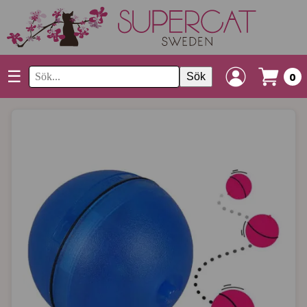
☰
Sök
0