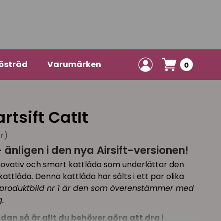
östräd
Varumärken
0
tsift CatIt
er)
 änligen i den nya Airsift-versionen!
nnovativ och smart kattlåda som underlättar den
attlåda. Denna kattlåda har sålts i ett par olika
produktbild nr 1 är den som överenstämmer med
.
ådan så är allt du behöver göra att dra i