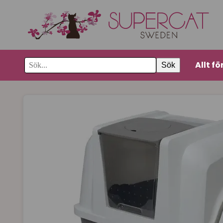
Allt fö
Sök