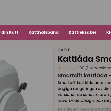
r din Katt
Katthalsband
Kattleksaker
Kl
CATIT
Kattlåda Smar
★☆☆☆☆
1.00 (1 recension
Smartsift kattlåda -
Smartsift kattlåda är en i
dagliga rengöringen av din k
versioner de senaste åren,
nuvarande design och färg
När du vill rengöra kattl