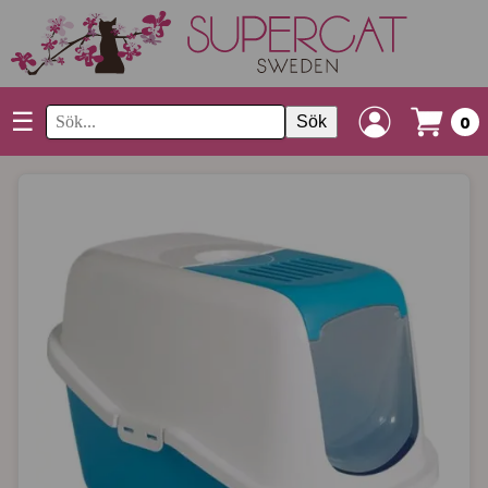
☰
Sök
0