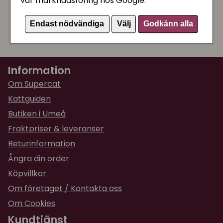
vår marknadsföring hos Google.
Kattsand, Kattlådor och tillbehör
Endast nödvändiga
Välj
Godkänn alla
Artikelnummer:
1461
Information
Om Supercat
Kattguiden
Butiken i Umeå
Fraktpriser & leveranser
Returinformation
Ångra din order
Köpvillkor
Om företaget / Kontakta oss
Om Cookies
Kundtjänst