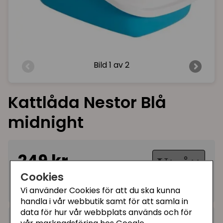
Bild
1 av 2
Kattlåda Nestor Blå
midnight
249 kr
Utgått
Cookies
Ej tillgänglig
Vi använder Cookies för att du ska kunna
handla i vår webbutik samt för att samla in
data för hur vår webbplats används och för
Kategorier: