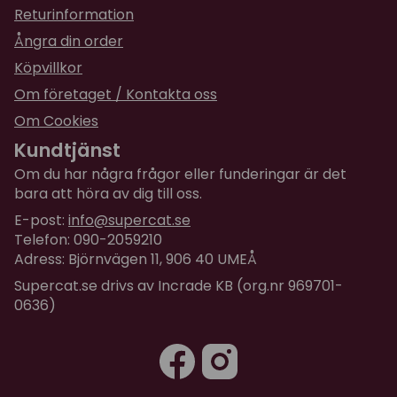
Returinformation
Produkten levereras i platt paket och monteras av
kund.
Ångra din order
Köpvillkor
Observera att detta är en produkt i trä och att den
behöver underhållas vid bruk utomhus där väder
Om företaget / Kontakta oss
och vind utgör slitage på träet. Använd trälasyr
Om Cookies
som är ofarlig för din katt när du behandlar
Kundtjänst
katthuset och placera gärna katthuset på en så
Om du har några frågor eller funderingar är det
skyddad plats som möjligt för att förhindra
bara att höra av dig till oss.
väderslitage.
E-post:
info@supercat.se
Telefon: 090-2059210
Adress: Björnvägen 11, 906 40 UMEÅ
Supercat.se drivs av Incrade KB (org.nr 969701-
0636)