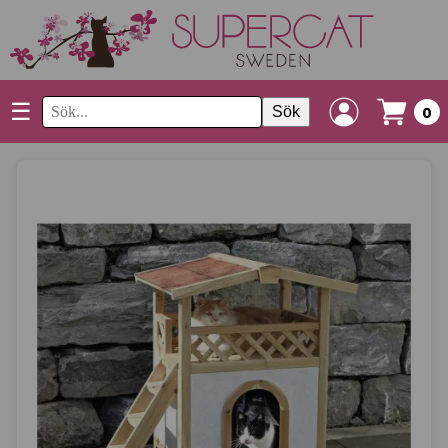
☰
Sök
0