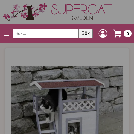
☰
Sök
0