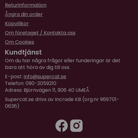
som är ofarlig för din katt när du behandlar
Returinformation
katthuset och placera gärna katthuset på en så
Ångra din order
skyddad plats som möjligt för att förhindra
Köpvillkor
väderslitage.
Om företaget / Kontakta oss
Om Cookies
Kundtjänst
Om du har några frågor eller funderingar är det
bara att höra av dig till oss.
E-post:
info@supercat.se
Telefon: 090-2059210
Adress: Björnvägen 11, 906 40 UMEÅ
Supercat.se drivs av Incrade KB (org.nr 969701-
0636)