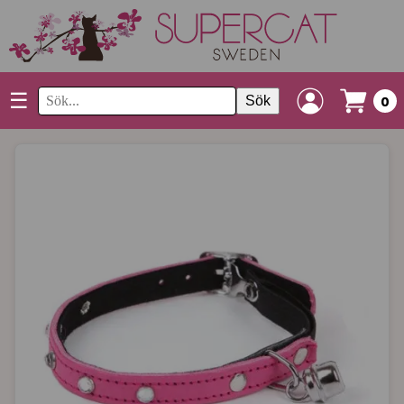
☰
Sök
0