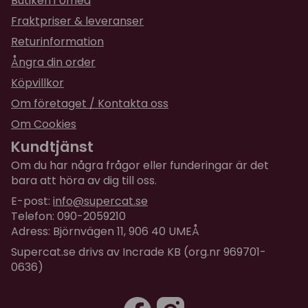
Butiken i Umeå
inte att få.
Fraktpriser & leveranser
I tusentals år har man garvat läder med garvsyror
Returinformation
från växtriket, en miljövänlig metod som Tärnsjö
Ångra din order
Garveri fortfarande använder. Resultatet ger ett
Köpvillkor
läder som andas och som inte framkallar allergier.
Om företaget / Kontakta oss
Ett läder med en vacker yta och ett naturligt
åldrande
Om Cookies
Kundtjänst
Smörj upp och återfetta halsbandet minst en gång
per år så behåller det sin mjukhet och blir bara
Om du har några frågor eller funderingar är det
bara att höra av dig till oss.
mjukare och bekvämare mer åren.
E-post:
info@supercat.se
Johanna på Limex syr alla katthalsband!
Telefon: 090-2059210
Adress: Björnvägen 11, 906 40 UMEÅ
Supercat.se drivs av Incrade KB (org.nr 969701-
0636)