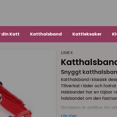
r din Katt
Katthalsband
Kattleksaker
Kl
LIMEX
Katthalsband
Snyggt katthalsband
Katthalsband i klassisk desi
Tillverkat i läder och fodra
Halsbandet har en töjbar r
halsbandet om den fastnar
Storleken är ställbar för a
(Produktbild nr 2 visar end
Läs mer