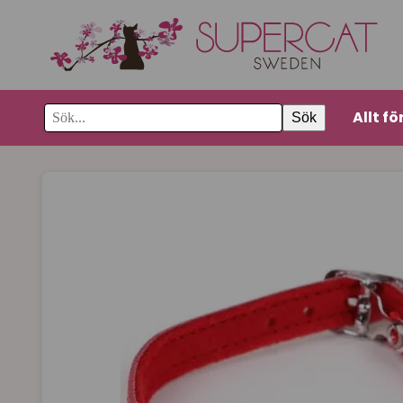
Allt fö
Sök