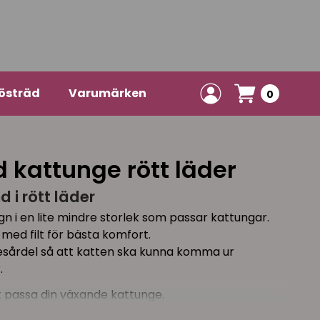
östräd
Varumärken
0
 kattunge rött läder
 i rött läder
gn i en lite mindre storlek som passar kattungar.
t med filt för bästa komfort.
esårdel så att katten ska kunna komma ur
.
tt passa din växande kattunge.
ast halsbandets mått, ej färg).