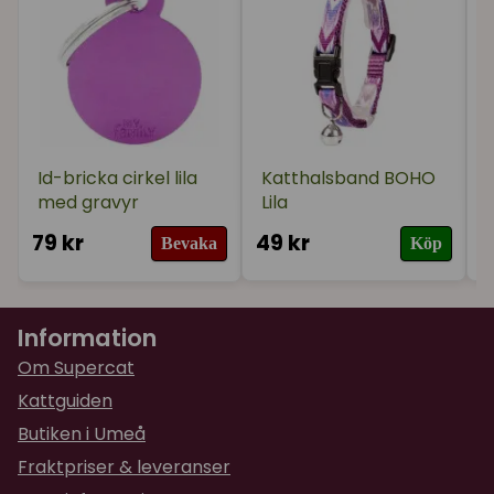
Id-bricka cirkel lila
Katthalsband BOHO
med gravyr
Lila
79 kr
49 kr
4
Bevaka
Köp
Information
Om Supercat
Kattguiden
Butiken i Umeå
Fraktpriser & leveranser