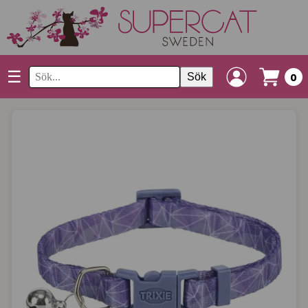
☰
Sök
0