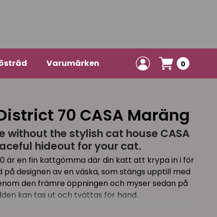
östräd
Varumärken
0
istrict 70 CASA Maräng
 without the stylish cat house CASA
aceful hideout for your cat.
0 är en fin kattgömma där din katt att krypa in i för
d på designen av en väska, som stängs upptill med
n genom den främre öppningen och myser sedan på
den kan tas ut och tvättas för hand.
t för större kattraser och även små hundar kan njuta