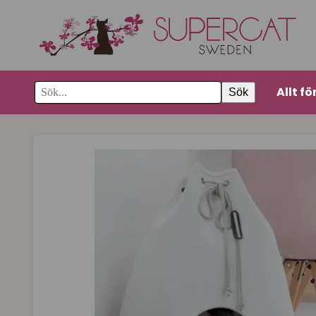
Allt fö
Sök