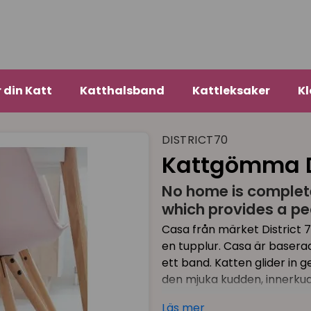
r din Katt
Katthalsband
Kattleksaker
Kl
DISTRICT70
Kattgömma D
No home is complete
which provides a pe
Casa från märket District 7
en tupplur. Casa är basera
ett band. Katten glider i
den mjuka kudden, innerkud
CASA är tillräckligt rymlig
Läs mer