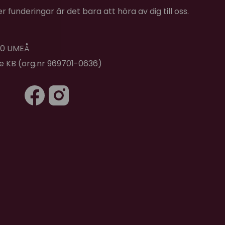
 funderingar är det bara att höra av dig till oss.
 40 UMEÅ
de KB (org.nr 969701-0636)