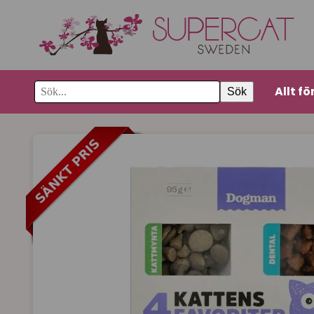
Allt fö
Sök