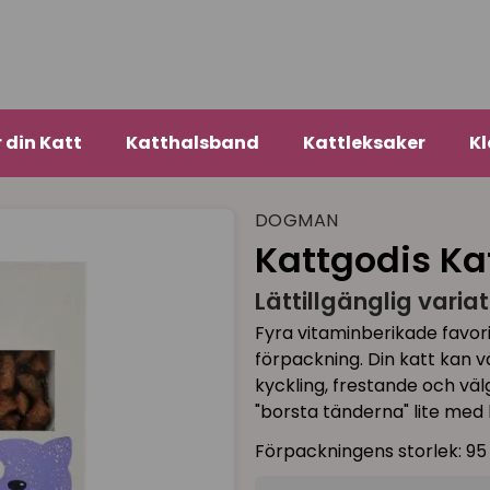
r din Katt
Katthalsband
Kattleksaker
Kl
DOGMAN
Kattgodis Kat
Lättillgänglig variat
Fyra vitaminberikade favor
förpackning. Din katt kan v
kyckling, frestande och vä
"borsta tänderna" lite med
Förpackningens storlek: 9