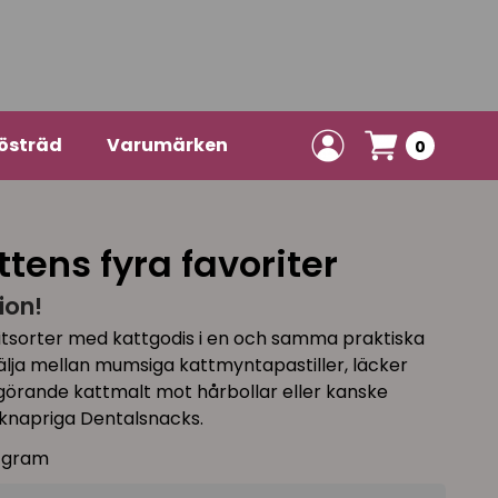
östräd
Varumärken
0
tens fyra favoriter
ion!
itsorter med kattgodis i en och samma praktiska
älja mellan mumsiga kattmyntapastiller, läcker
lgörande kattmalt mot hårbollar eller kanske
 knapriga Dentalsnacks.
5 gram