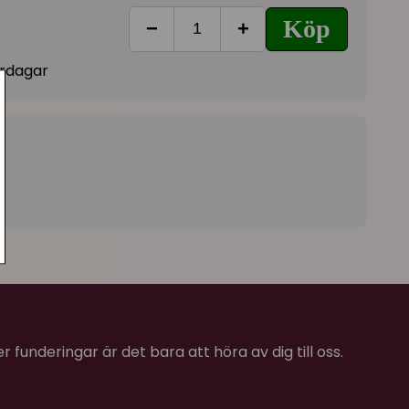
Köp
−
+
vardagar
5
 funderingar är det bara att höra av dig till oss.