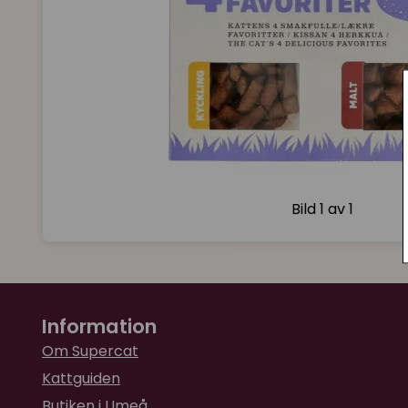
Bild
1 av 1
Information
Om Supercat
Kattguiden
Butiken i Umeå