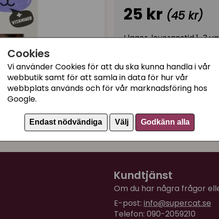
25 kr
(45 kr)
I lager, leveranstid 1-3 
Cookies
Vi använder Cookies för att du ska kunna handla i vår
Kategorier:
webbutik samt för att samla in data för hur vår
webbplats används och för vår marknadsföring hos
Knaprigt kattgodis
Google.
Artikelnummer:
43820
Endast nödvändiga
Välj
Godkänn alla
Kundtjänst
Om du har några frågor eller
E-post:
info@supercat.se
Telefon: 090-2059210