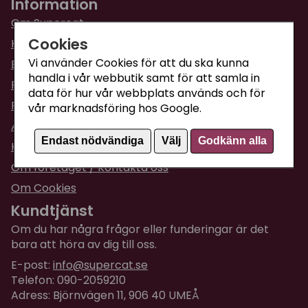
Information
Om Supercat
Cookies
Kattguiden
Vi använder Cookies för att du ska kunna
Butiken i Umeå
handla i vår webbutik samt för att samla in
Fraktpriser & leveranser
data för hur vår webbplats används och för
Returinformation
vår marknadsföring hos Google.
Ångra din order
Endast nödvändiga
Välj
Godkänn alla
Köpvillkor
Om företaget / Kontakta oss
Om Cookies
Kundtjänst
Om du har några frågor eller funderingar är det
bara att höra av dig till oss.
E-post:
info@supercat.se
Telefon: 090-2059210
Adress: Björnvägen 11, 906 40 UMEÅ