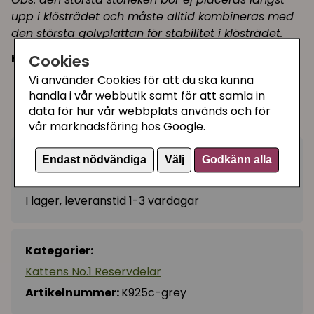
upp i klösträdet och måste alltid kombineras med
den största golvplattan för stabilitet i klösträdet.
Hyllan finns i 3 storlekar:
Cookies
Vi använder Cookies för att du ska kunna
40 cm
handla i vår webbutik samt för att samla in
50 cm
data för hur vår webbplats används och för
56 cm
vår marknadsföring hos Google.
695 kr
Endast nödvändiga
Välj
Godkänn alla
Köp
−
+
I lager, leveranstid 1-3 vardagar
Kategorier:
Kattens No.1 Reservdelar
Artikelnummer:
K925c-grey