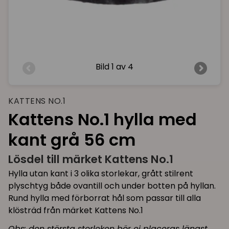
Bild
1 av 4
KATTENS NO.1
Kattens No.1 hylla med
kant grå 56 cm
Lösdel till märket Kattens No.1
Hylla utan kant i 3 olika storlekar, grått stilrent
plyschtyg både ovantill och under botten på hyllan.
Rund hylla med förborrat hål som passar till alla
klösträd från märket Kattens No.1
Obs: den största storleken bör ej placeras längst