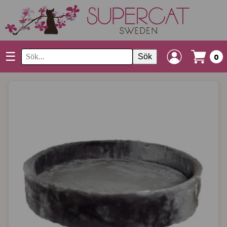
☰
Sök
0