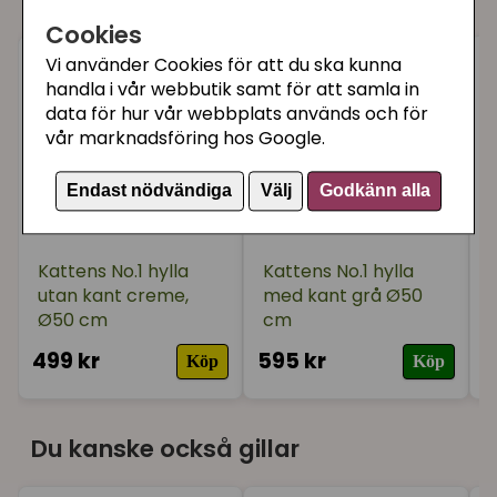
Cookies
Vi använder Cookies för att du ska kunna
handla i vår webbutik samt för att samla in
data för hur vår webbplats används och för
vår marknadsföring hos Google.
Endast nödvändiga
Välj
Godkänn alla
Kattens No.1 hylla
Kattens No.1 hylla
utan kant creme,
med kant grå Ø50
Ø50 cm
cm
499 kr
595 kr
4
Köp
Köp
Du kanske också gillar