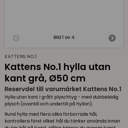
Bild
1 av 4
KATTENS NO.1
Kattens No.1 hylla utan
kant grå, Ø50 cm
Reservdel till varumärket Kattens No.1
Hylla utan kant i grått plyschtyg - med dubbelsidig
plysch (ovantill och undertill på hyllan).
Rund hylla med flera olika förborrade hål,
kontrollera först vilket hål du tänker använda innan
du tar hål på tyget. Hålen känner du genom tyget