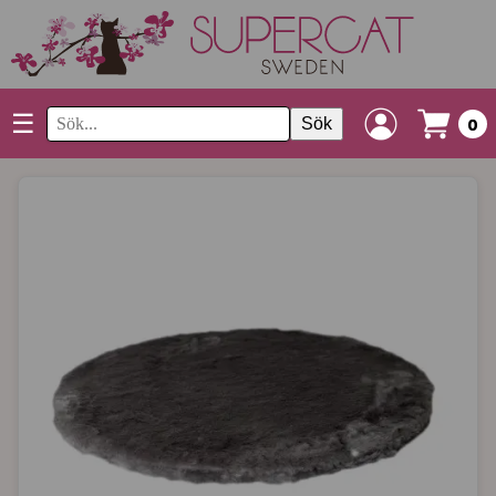
☰
Sök
0