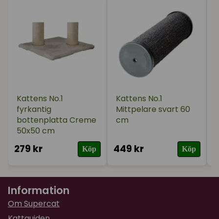
Kattens No.1
Kattens No.1
fyrkantig
Mittpelare svart 60
bottenplatta Creme
cm
50x50 cm
279 kr
449 kr
2
Köp
Köp
Information
Om Supercat
Kattguiden