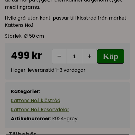
med fingrarna.
Hylla grå, utan kant: passar till klösträd från märket
Kattens No.1
Storlek: Ø 50 cm
499 kr
Köp
−
+
I lager, leveranstid 1-3 vardagar
Kategorier:
Kattens No.1 klösträd
Kattens No.1 Reservdelar
Artikelnummer:
K924-grey
Tillbehör