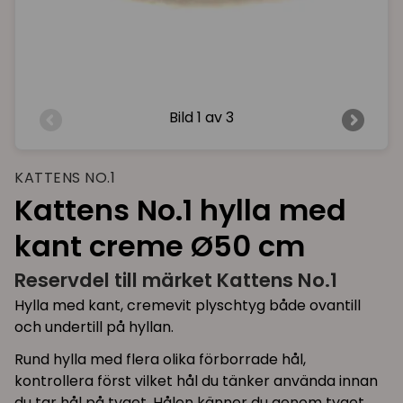
Bild
1 av 3
KATTENS NO.1
Kattens No.1 hylla med
kant creme Ø50 cm
Reservdel till märket Kattens No.1
Hylla med kant, cremevit plyschtyg både ovantill
och undertill på hyllan.
Rund hylla med flera olika förborrade hål,
kontrollera först vilket hål du tänker använda innan
du tar hål på tyget. Hålen känner du genom tyget