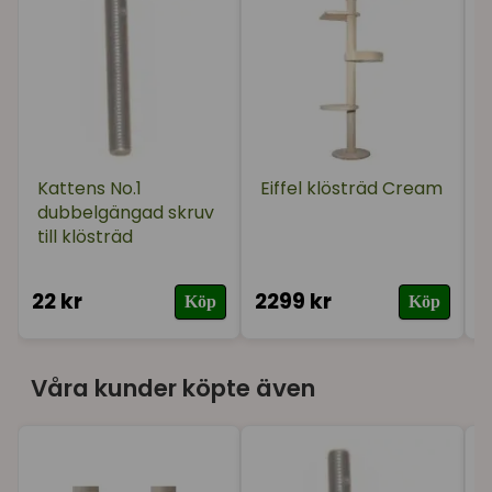
Kattens No.1
Eiffel klösträd Cream
dubbelgängad skruv
till klösträd
22 kr
2299 kr
3
Köp
Köp
Våra kunder köpte även