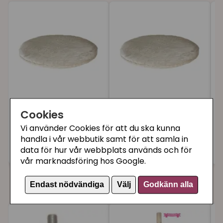
Kattens No.1 hylla
Kattens No.1 hylla
Cookies
utan kant creme,
utan kant creme,
Vi använder Cookies för att du ska kunna
Ø40 cm
Ø50 cm
handla i vår webbutik samt för att samla in
329 kr
499 kr
4
Bevaka
Köp
data för hur vår webbplats används och för
vår marknadsföring hos Google.
Du kanske också gillar
Endast nödvändiga
Välj
Godkänn alla