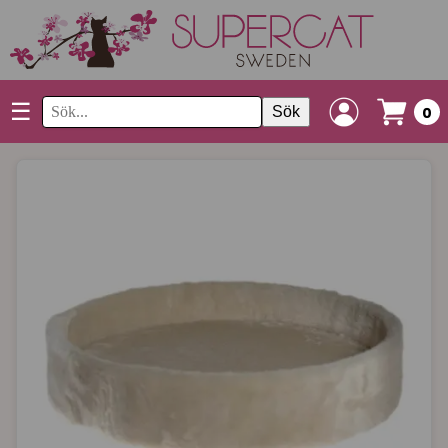
☰
Sök
0