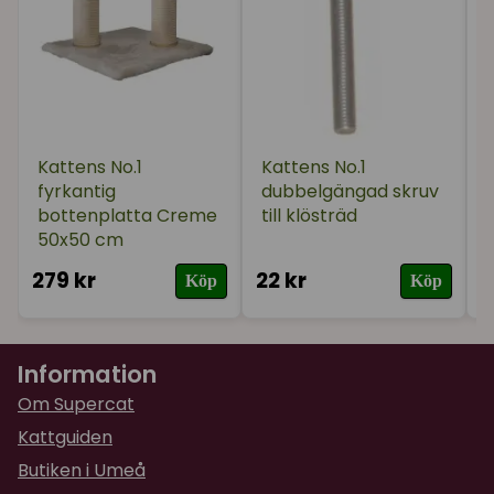
Kattens No.1
Kattens No.1
fyrkantig
dubbelgängad skruv
bottenplatta Creme
till klösträd
50x50 cm
279 kr
22 kr
2
Köp
Köp
Information
Om Supercat
Kattguiden
Butiken i Umeå