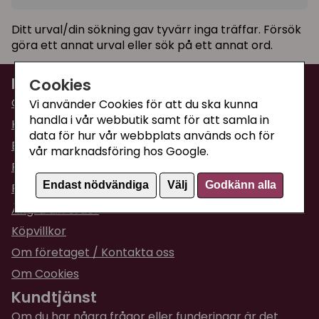
Sortera på
(Populära)
Ditt urval/din sökning gav tyvärr inga träffar. Försök
göra ett annat urval eller sök på ett annat ord.
I lager
Information
Cookies
Om Supercat
Vi använder Cookies för att du ska kunna
handla i vår webbutik samt för att samla in
Kattguiden
data för hur vår webbplats används och för
Butiken i Umeå
vår marknadsföring hos Google.
Fraktpriser & leveranser
Endast nödvändiga
Välj
Godkänn alla
Returinformation
Ångra din order
Köpvillkor
Om företaget / Kontakta oss
Om Cookies
Kundtjänst
Om du har några frågor eller funderingar är det